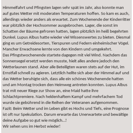
Himmelfahrt und Pfingsten lagen sehr spät im Jahr, also konnte man
auf gutes Wetter mit moderaten Temperaturen hoffen. So kam es auch,
allerdings wieder anders als erwartet. Zum Wochenende der Kinderritter
war plötzlich der Hochsommer ausgebrochen. Lager, die sonst im
Schatten der Bäume gefroren hatten, lagen plötzlich im heiß begehrten
Dunkel. Lupus Albus hatte wieder viel Wissenswertes zu bieten. Diesmal
ging es um Getreidesorten, Tierspuren und Federn einheimischer Vögel.
Mancher Erwachsene lernte von den Kindern und umgekehrt.
Das Pfingstwochenende startete dagegen mit viel Wind. Nachdem das
Sonnensegel ersetzt werden musste, hielt alles andere jedoch den
Wetterlaunen stand. Aber alle Beteiligten waren stets auf der Hut, im
Ernstfall schnell zu agieren. Letztlich hellte sich aber der Himmel auf und
das Wetter beruhigte sich, dass alle ein schönes Wochenende hatten
und am Montag trocken den Heimweg antreten konnten. Lupus Albus
trat mit neuer Riege zur Show an, eine Maid hatte ihre
Schlachtpremiere. Nach heldenhaftem Kampf und mehrfachem Tod
wurde sie gebührend in die Reihen der Veteranen aufgenommen.
Fazit: Beim Wetter und im Leben gibt es Hochs und Tiefs, eine Prognose
ist oft nur Spekulation. Darum erwarte das Unerwartete und bewältige
deine Aufgabe so gut wie möglich…!
Wir sehen uns im Herbst wieder!