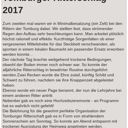
2017
Zum zweiten mal waren wir in Minimalbesatzung (ein Zelt) bei den
Rittern der Tomburg dabei. Wir stellten fest, dass strömender
Regen den Aufbau sehr beschleunigen kann. Man arbeitet plötzlich
höchst rationell und effektiv. Kurzfristige Sorgenfalten ob einer
vergessenen Mittelstrebe für das Steckbett verschwanden, als
spontan in einem lokalen Baumarkt ein passender Ersatz erworben
werden konnte...
Der nächste Tag brachte weitgehend trockene Bedingungen,
obwohl der Boden immer noch schwer war. So konnte der
alljährliche Ritterschlag in bewährter Routine durchgeführt
werden.Zwei Recken wurde die Ehre zuteil, künftig Schild und
Schwert zu führen, nachdem sie ihre Knappenzeit abgeleistet
haben.
Ebenso wurde ein neuer Page benannt, der nun die Lehrjahre bei
einem anderen Ritter antritt.
Nebenbei gab es noch eine Hochzeitszeremonie - an Programm
hat es wahrlich nicht gefehlt!
Die Belohnung für die gewohnt perfekte Organisation der
Tomburger Ritterschaft gab es in Form von strahlendem
Sonnenschein am Sonntag. So konnte am Abend entspannt mit
trockener Ausrüstung der Heimweg angetreten werden.