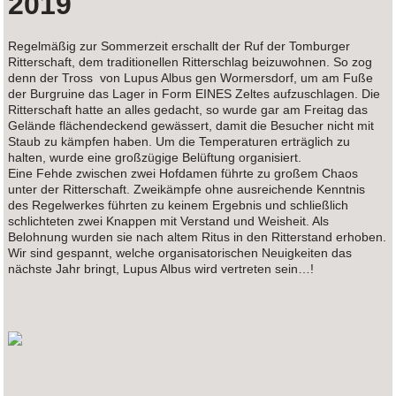
2019
Regelmäßig zur Sommerzeit erschallt der Ruf der Tomburger
Ritterschaft, dem traditionellen Ritterschlag beizuwohnen. So zog
denn der Tross von Lupus Albus gen Wormersdorf, um am Fuße
der Burgruine das Lager in Form EINES Zeltes aufzuschlagen. Die
Ritterschaft hatte an alles gedacht, so wurde gar am Freitag das
Gelände flächendeckend gewässert, damit die Besucher nicht mit
Staub zu kämpfen haben. Um die Temperaturen erträglich zu
halten, wurde eine großzügige Belüftung organisiert.
Eine Fehde zwischen zwei Hofdamen führte zu großem Chaos
unter der Ritterschaft. Zweikämpfe ohne ausreichende Kenntnis
des Regelwerkes führten zu keinem Ergebnis und schließlich
schlichteten zwei Knappen mit Verstand und Weisheit. Als
Belohnung wurden sie nach altem Ritus in den Ritterstand erhoben.
Wir sind gespannt, welche organisatorischen Neuigkeiten das
nächste Jahr bringt, Lupus Albus wird vertreten sein…!