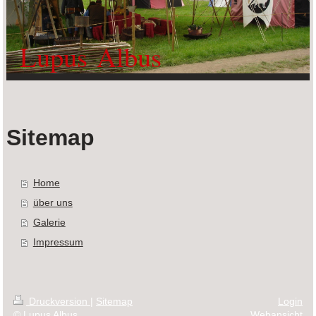
Lupus Albus
Sitemap
Home
über uns
Galerie
Impressum
Druckversion
|
Sitemap
Login
© Lupus Albus
Webansicht